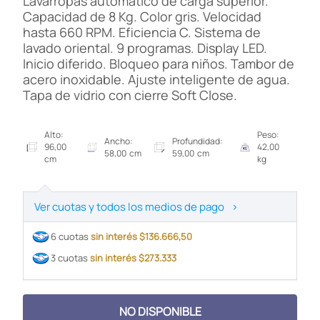
Lavarropas automático de carga superior.
Capacidad de 8 Kg. Color gris. Velocidad
hasta 660 RPM. Eficiencia C. Sistema de
lavado oriental. 9 programas. Display LED.
Inicio diferido. Bloqueo para niños. Tambor de
acero inoxidable. Ajuste inteligente de agua.
Tapa de vidrio con cierre Soft Close.
Alto:
Peso:
Ancho:
Profundidad:
96,00
42,00
58,00 cm
59,00 cm
cm
kg
Ver cuotas y todos los medios de pago
>
6 cuotas
sin interés $136.666,50
3 cuotas
sin interés $273.333
NO DISPONIBLE