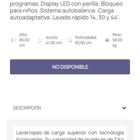
programas. Display LED con perilla. Bloqueo
para niños. Sistema autobalance. Carga
autoadaptativa. Lavado rápido 14, 30 y 44’.
Alto:
Peso:
Ancho:
Profundidad:
86,00
58,00
41,00 cm
60,00 cm
cm
kg
NO DISPONIBLE
DESCRIPCIÓN
Lavarropas de carga superior con tecnología
Ecoinverter. Su capacidad de lavado es de 7 Kg