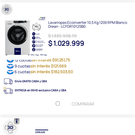
Lavarropas Ecoinverter 10,5 Kg 1200 RPM Blanco
Drean - LCFDR1012SB0
$ 1.330.998,79
$ 1.029.999
12 cuotas
sin interés $91.251,75
9 cuotas
sin interés $121.669
6 cuotas
sin interés $182.503,50
Envío GRATIS CABA y GBA
ENTREGA en 96HS exclusivo CABA y GBA
COMPARAR