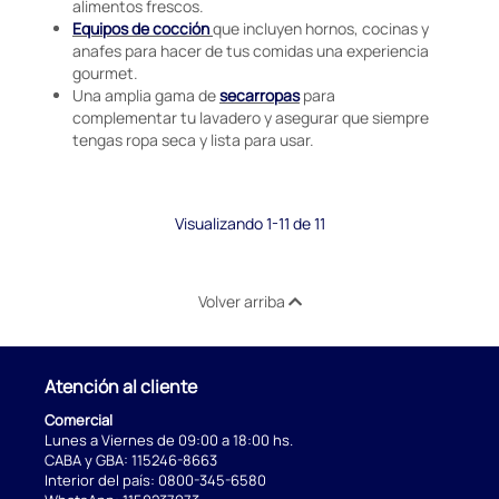
alimentos frescos.
Equipos de cocción
que incluyen hornos, cocinas y
anafes para hacer de tus comidas una experiencia
gourmet.
Una amplia gama de
secarropas
para
complementar tu lavadero y asegurar que siempre
tengas ropa seca y lista para usar.
Visualizando 1-11 de 11
Volver arriba
Atención al cliente
Comercial
Lunes a Viernes de 09:00 a 18:00 hs.
CABA y GBA:
115246-8663
Interior del país:
0800-345-6580