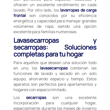
ofrecen un excelente rendimiento en cada
lavado. Por otro lado, los
lavarropas de carga
frontal
son conocidos por su eficiencia
energética y capacidad para manejar grandes
volúmenes de ropa, siendo una opción
excelente para familias numerosas.
Lavasecarropas y
secarropas: Soluciones
completas para tu hogar
Para aquellos que desean una solución todo
en uno, los
lavasecarropas
combinan las
funciones de lavado y secado en un solo
equipo, ahorrando espacio y tiempo. Estos
aparatos son perfectos para apartamentos y
hogares con espacio limitado.
Los
secarropas
son una excelente
incorporación para cualquier hogar,
especialmente durante los meses de invierno