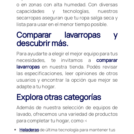
o en zonas con alta humedad. Con diversas
capacidades y tecnologías, nuestros
secarropas aseguran que tu ropa salga seca y
lista para usar en el menor tiempo posible.
Comparar lavarropas y
descubrir más.
Para ayudarte a elegir el mejor equipo para tus
necesidades, te invitamos a
comparar
lavarropas
en nuestra tienda. Podés revisar
las especificaciones, leer opiniones de otros
usuarios y encontrar la opción que mejor se
adapte a tu hogar.
Explora otras categorías
Además de nuestra selección de equipos de
lavado, ofrecemos una variedad de productos
para completar tu hogar, como:<
Heladeras
de última tecnología para mantener tus