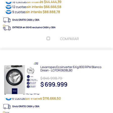
18 cuotas
sin interés $44.444,39
12 cuotas
sin interés $66.666,58
9 cuotas
sin interés $88.888,78
Envío GRATIS CABA y GBA
ENTREGA en 96HS exclusivo CABA y GBA
COMPARAR
Lavarropas Ecoinverter 6 Kg 800 RPM Blanco
Drean - LCFDR0608LB0
$ 846.998,79
$ 699.999
6 cuotas
sin interés $116.666,50
Envío GRATIS CABA y GBA