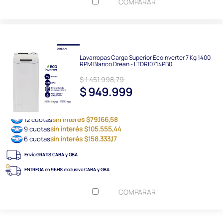
COMPARAR
Lavarropas Carga Superior Ecoinverter 7 Kg 1400
RPM Blanco Drean - LTDRI0714PB0
$ 1.451.998,79
$ 949.999
12 cuotas
sin interés $79.166,58
9 cuotas
sin interés $105.555,44
6 cuotas
sin interés $158.333,17
Envío GRATIS CABA y GBA
ENTREGA en 96HS exclusivo CABA y GBA
COMPARAR