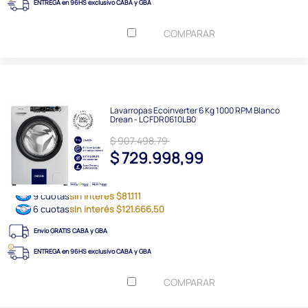
ENTREGA en 96HS exclusivo CABA y GBA
COMPARAR
Lavarropas Ecoinverter 6 Kg 1000 RPM Blanco
Drean - LCFDR0610LB0
$ 907.498,79
$ 729.998,99
9 cuotas
sin interés $81.111
6 cuotas
sin interés $121.666,50
Envío GRATIS CABA y GBA
ENTREGA en 96HS exclusivo CABA y GBA
COMPARAR