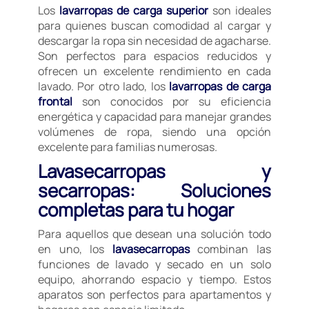
Los
lavarropas de carga superior
son ideales
para quienes buscan comodidad al cargar y
descargar la ropa sin necesidad de agacharse.
Son perfectos para espacios reducidos y
ofrecen un excelente rendimiento en cada
lavado. Por otro lado, los
lavarropas de carga
frontal
son conocidos por su eficiencia
energética y capacidad para manejar grandes
volúmenes de ropa, siendo una opción
excelente para familias numerosas.
Lavasecarropas y
secarropas: Soluciones
completas para tu hogar
Para aquellos que desean una solución todo
en uno, los
lavasecarropas
combinan las
funciones de lavado y secado en un solo
equipo, ahorrando espacio y tiempo. Estos
aparatos son perfectos para apartamentos y