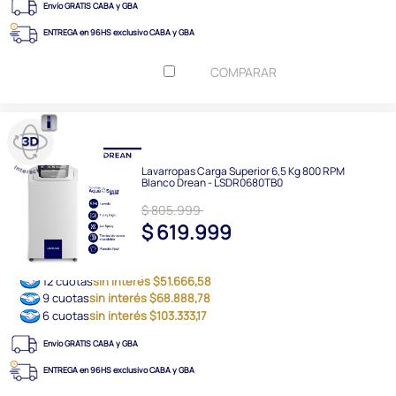
Envío GRATIS CABA y GBA
ENTREGA en 96HS exclusivo CABA y GBA
COMPARAR
Lavarropas Carga Superior 6,5 Kg 800 RPM
Blanco Drean - LSDR0680TB0
$ 805.999
$ 619.999
12 cuotas
sin interés $51.666,58
9 cuotas
sin interés $68.888,78
6 cuotas
sin interés $103.333,17
Envío GRATIS CABA y GBA
ENTREGA en 96HS exclusivo CABA y GBA