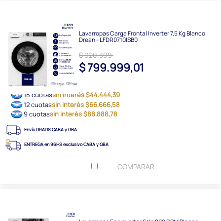
Lavarropas Carga Frontal Inverter 7,5 Kg Blanco
Drean - LFDR0710ISB0
$ 920.399
$ 799.999,01
18 cuotas
sin interés $44.444,39
12 cuotas
sin interés $66.666,58
9 cuotas
sin interés $88.888,78
Envío GRATIS CABA y GBA
ENTREGA en 96HS exclusivo CABA y GBA
COMPARAR