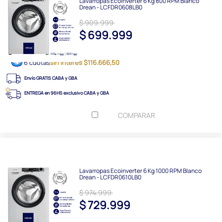
Lavarropas Ecoinverter 6 Kg 800 RPM Blanco
Drean - LCFDR0608LB0
$ 909.999
$ 699.999
6 cuotas
sin interés $116.666,50
Envío GRATIS CABA y GBA
ENTREGA en 96HS exclusivo CABA y GBA
COMPARAR
Lavarropas Ecoinverter 6 Kg 1000 RPM Blanco
Drean - LCFDR0610LB0
$ 974.999
$ 729.999