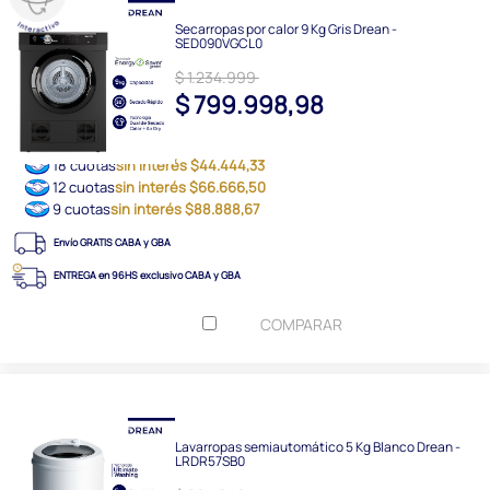
Secarropas por calor 9 Kg Gris Drean -
SED090VGCL0
$ 1.234.999
$ 799.998,98
18 cuotas
sin interés $44.444,33
12 cuotas
sin interés $66.666,50
9 cuotas
sin interés $88.888,67
Envío GRATIS CABA y GBA
ENTREGA en 96HS exclusivo CABA y GBA
COMPARAR
Lavarropas semiautomático 5 Kg Blanco Drean -
LRDR57SB0