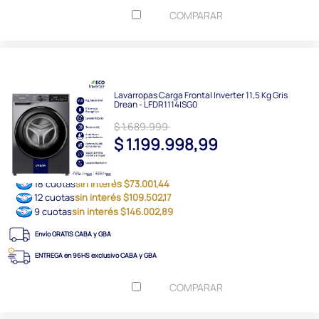
COMPARAR
Lavarropas Carga Frontal Inverter 11,5 Kg Gris
Drean - LFDR1114ISG0
$ 1.689.999
$ 1.199.998,99
18 cuotas
sin interés $73.001,44
12 cuotas
sin interés $109.502,17
9 cuotas
sin interés $146.002,89
Envío GRATIS CABA y GBA
ENTREGA en 96HS exclusivo CABA y GBA
COMPARAR