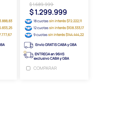
$ 1.689.999
$ 1.299.999
3.888,83
18 cuotas
sin interés $72.222,11
5.833,25
12 cuotas
sin interés $108.333,17
7.777,67
9 cuotas
sin interés $144.444,22
GBA
Envío GRATIS CABA y GBA
ENTREGA en 96HS
exclusivo CABA y GBA
COMPARAR