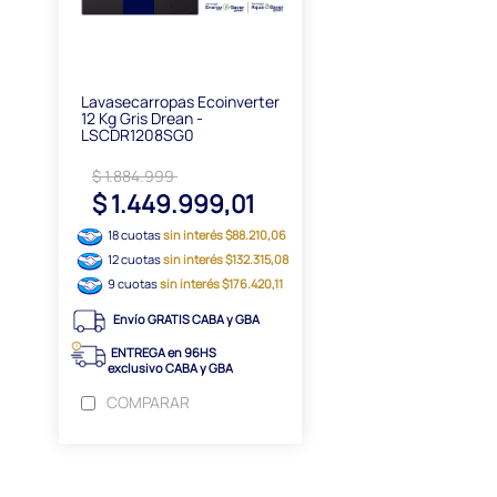
Lavasecarropas Ecoinverter
12 Kg Gris Drean -
LSCDR1208SG0
$ 1.884.999
$ 1.449.999,01
18 cuotas
sin interés $88.210,06
12 cuotas
sin interés $132.315,08
9 cuotas
sin interés $176.420,11
Envío GRATIS CABA y GBA
ENTREGA en 96HS
exclusivo CABA y GBA
COMPARAR