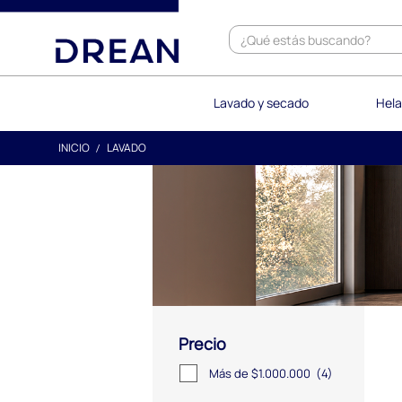
text.skipToContent
text.skipToNavigation
Lavado y secado
Hela
INICIO
LAVADO
Precio
Más de $1.000.000
(4)