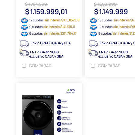
$ 1.754.999
$ 1.559.999
$ 1.159.999,01
$ 1.149.999
12 cuotas
sin interés $105.852,08
18 cuotas
sin interés $6
9 cuotas
sin interés $141.136,11
12 cuotas
sin interés $9
6 cuotas
sin interés $211.704,17
9 cuotas
sin interés $12
Envío GRATIS CABA y GBA
Envío GRATIS CABA y 
ENTREGA en 96HS
ENTREGA en 96HS
exclusivo CABA y GBA
exclusivo CABA y GBA
COMPARAR
COMPARAR