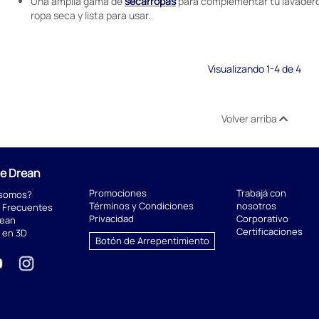
Una amplia gama de
secarropas
para complementar tu lavadero
ropa seca y lista para usar.
Visualizando 1-4 de 4
Volver arriba
de Drean
Promociones
Trabajá con
 somos?
Términos y Condiciones
nosotros
 Frecuentes
Privacidad
Corporativo
rean
Certificaciones
 en 3D
Botón de Arrepentimiento