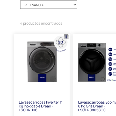
4 productos encontrados
Lavasecarropas Inverter 11
Lavasecarropas Ecoinv
Kg Inoxidable Drean -
8 Kg Gris Drean -
LSCDR1106I
LSCDR0805SG0