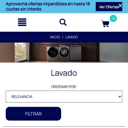
text.skipToContent
text.skipToNavigation
Aprovechá ofertas imperdibles en hasta 18
Ver Ofertas
cuotas sin interés
0
INICIO
LAVADO
Lavado
ORDENAR POR:
FILTRAR