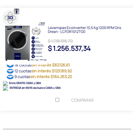
Lavarropas Ecoinverter 10,5 Kg 1200 RPM Gris
Drean - LCFDR1012TG0
$ 1.718.198,79
$ 1.256.537,34
18 cuotas
sin interés $82.126,61
12 cuotas
sin interés $123.189,92
9 cuotas
sin interés $164.253,22
Envío GRATIS CABA y GBA
ENTREGA en 96HS exclusivo CABA y GBA
COMPARAR