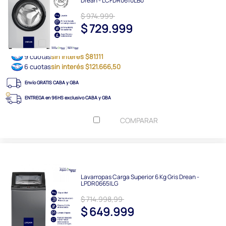
Drean - LCFDR0610LB0
$ 974.999
$ 729.999
9 cuotas
sin interés $81.111
6 cuotas
sin interés $121.666,50
Envío GRATIS CABA y GBA
ENTREGA en 96HS exclusivo CABA y GBA
COMPARAR
Lavarropas Carga Superior 6 Kg Gris Drean -
LPDR0665ILG
$ 714.998,99
$ 649.999