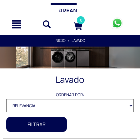
text.skipToContent
text.skipToNavigation
0
INICIO
LAVADO
Lavado
ORDENAR POR:
FILTRAR