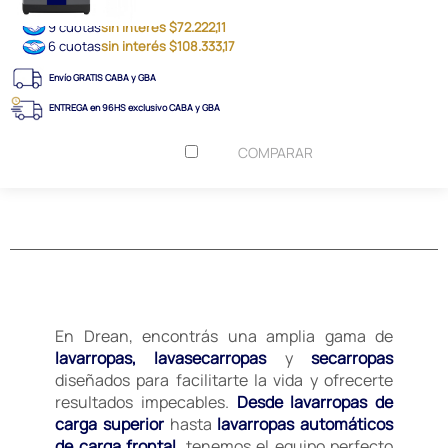
9 cuotas
sin interés $72.222,11
6 cuotas
sin interés $108.333,17
Envío GRATIS CABA y GBA
ENTREGA en 96HS exclusivo CABA y GBA
COMPARAR
En Drean, encontrás una amplia gama de
lavarropas, lavasecarropas
y
secarropas
diseñados para facilitarte la vida y ofrecerte
resultados impecables.
Desde lavarropas de
carga superior
hasta
lavarropas automáticos
de carga frontal
, tenemos el equipo perfecto