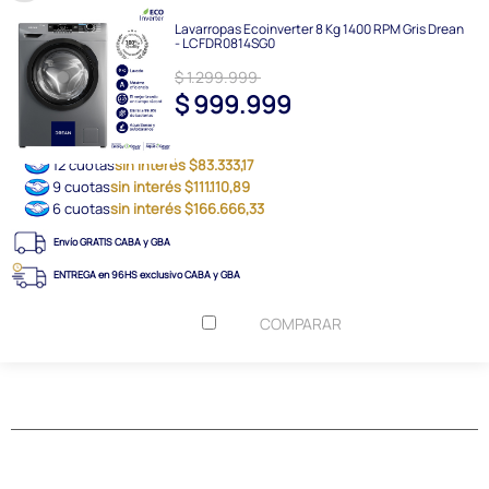
Lavarropas Ecoinverter 8 Kg 1400 RPM Gris Drean
- LCFDR0814SG0
$ 1.299.999
$ 999.999
12 cuotas
sin interés $83.333,17
9 cuotas
sin interés $111.110,89
6 cuotas
sin interés $166.666,33
Envío GRATIS CABA y GBA
ENTREGA en 96HS exclusivo CABA y GBA
COMPARAR