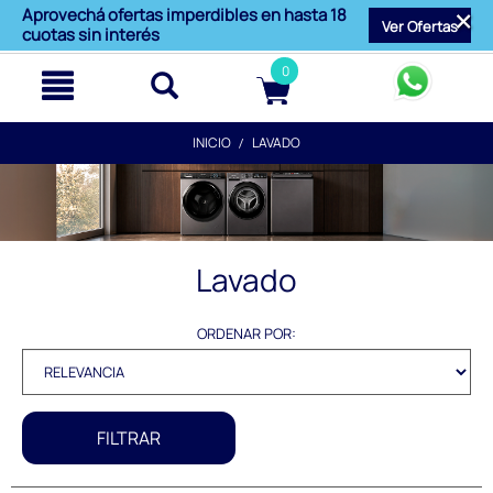
text.skipToContent
text.skipToNavigation
Aprovechá ofertas imperdibles en hasta 18
Ver Ofertas
cuotas sin interés
0
INICIO
LAVADO
Lavado
ORDENAR POR:
FILTRAR