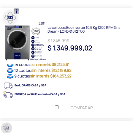
Lavarropas Ecoinverter 10,5 Kg 1200 RPM Gris
Drean - LCFDR1012TG0
$ 1.845.999
$ 1.349.999,02
18 cuotas
sin interés $82.126,61
12 cuotas
sin interés $123.189,92
9 cuotas
sin interés $164.253,22
Envío GRATIS CABA y GBA
ENTREGA en 96HS exclusivo CABA y GBA
COMPARAR