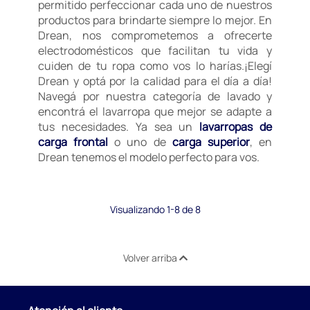
permitido perfeccionar cada uno de nuestros
productos para brindarte siempre lo mejor. En
Drean, nos comprometemos a ofrecerte
electrodomésticos que facilitan tu vida y
cuiden de tu ropa como vos lo harías.¡Elegí
Drean y optá por la calidad para el día a día!
Navegá por nuestra categoría de lavado y
encontrá el lavarropa que mejor se adapte a
tus necesidades. Ya sea un
lavarropas de
carga frontal
o uno de
carga superior
, en
Drean tenemos el modelo perfecto para vos.
Visualizando 1-8 de 8
Volver arriba