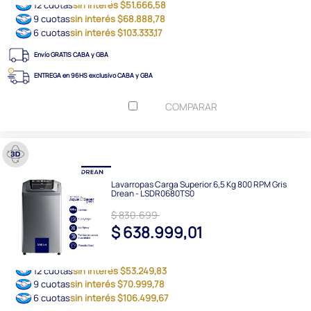
12 cuotas
sin interés $51.666,58
9 cuotas
sin interés $68.888,78
6 cuotas
sin interés $103.333,17
Envío GRATIS CABA y GBA
ENTREGA en 96HS exclusivo CABA y GBA
COMPARAR
Lavarropas Carga Superior 6,5 Kg 800 RPM Gris
Drean - LSDR0680TS0
$ 830.699
$ 638.999,01
12 cuotas
sin interés $53.249,83
9 cuotas
sin interés $70.999,78
6 cuotas
sin interés $106.499,67