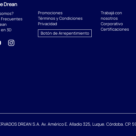
de Drean
Promociones
Trabajá con
 somos?
Términos y Condiciones
nosotros
 Frecuentes
Privacidad
Corporativo
rean
Certificaciones
 en 3D
Botón de Arrepentimiento
DOS DREAN S.A. Av. Américo E. Alladio 325, Luque. Córdoba. CP. 59