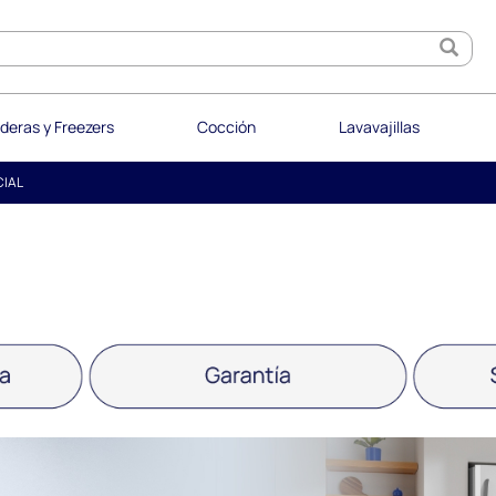
vechá ofertas imperdibles en hasta 18 cuotas sin interés
Ver Ofe
deras y Freezers
Cocción
Lavavajillas
CIAL