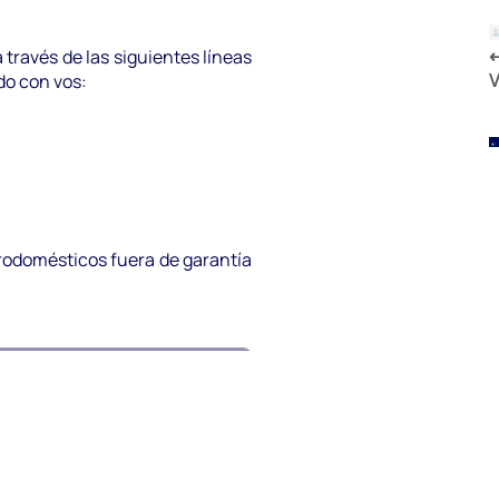
 través de las siguientes líneas
V
do con vos:
.
trodomésticos fuera de garantía