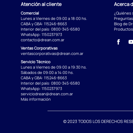
Atención al cliente
Acerca 
Comercial
¿Quiénes
Lunes a Viernes de 09:00 a 18:00 hs.
Preguntas
CABA y GBA:
115246-8663
Blog de D
Interior del país:
0800-345-6580
Productos
WhatsApp:
1150237973
contacto@drean.com.ar
Ventas Corporativas
ventascorporativas@drean.com.ar
Servicio Técnico
Lunes a Viernes de 09:00 a 19:30 hs.
Sábados de 09:00 a 14:00 hs.
CABA y GBA:
115246-8663
Interior del país:
0800-345-6580
WhatsApp:
1150237973
serviciodrean@drean.com.ar
Más información
© 2023 TODOS LOS DERECHOS RESERVA