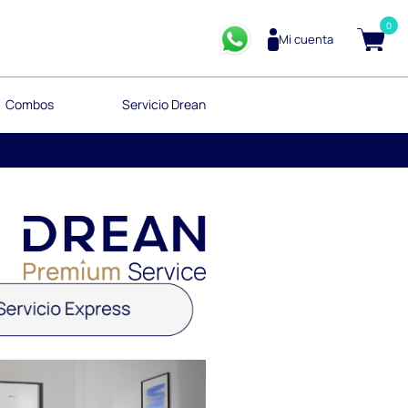
rtas
0
Mi cuenta
Combos
Servicio Drean