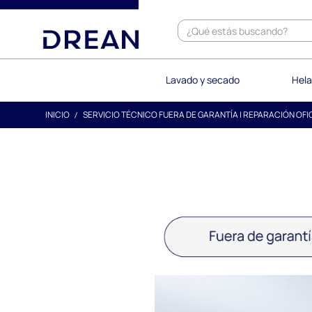
text.skipToContent
text.skipToNavigation
Apro
Lavado y secado
Hela
INICIO
SERVICIO TÉCNICO FUERA DE GARANTÍA | REPARACIÓN OFI