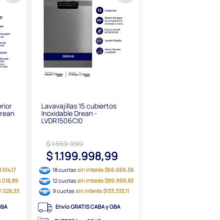
rior
Lavavajillas 15 cubiertos
Drean
Inoxidable Drean -
LVDR1506CI0
$ 1.559.999
$ 1.199.998,99
8.514,17
18 cuotas
sin interés $66.666,56
8.018,89
12 cuotas
sin interés $99.999,83
77.028,33
9 cuotas
sin interés $133.333,11
GBA
Envío GRATIS CABA y GBA