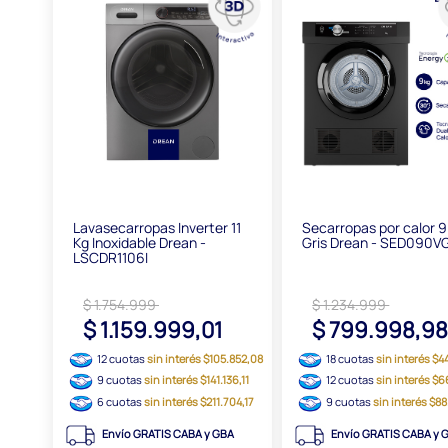
Lavasecarropas Inverter 11
Secarropas por calor 9
Kg Inoxidable Drean -
Gris Drean - SED090
LSCDR1106I
$ 1.754.999
$ 1.234.999
$ 1.159.999,01
$ 799.998,9
12 cuotas
sin interés $105.852,08
18 cuotas
sin interés $4
9 cuotas
sin interés $141.136,11
12 cuotas
sin interés $
6 cuotas
sin interés $211.704,17
9 cuotas
sin interés $8
Envío GRATIS CABA y GBA
Envío GRATIS CABA y 