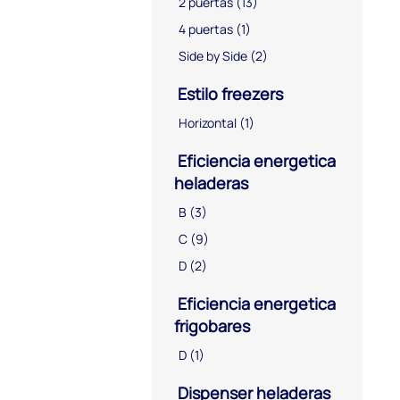
2 puertas
(13)
4 puertas
(1)
Side by Side
(2)
Estilo freezers
Horizontal
(1)
Eficiencia energetica
heladeras
B
(3)
C
(9)
D
(2)
Eficiencia energetica
frigobares
D
(1)
Dispenser heladeras