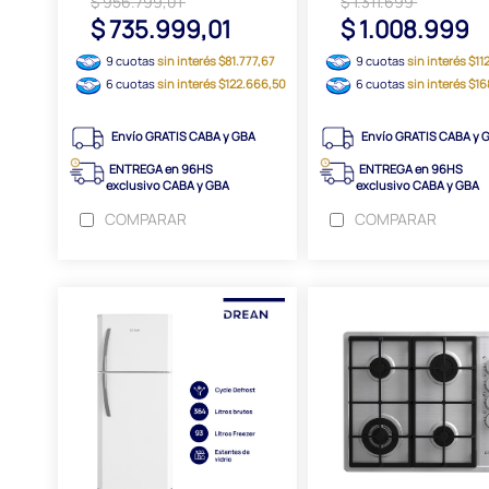
$ 956.799,01
$ 1.311.699
$ 735.999,01
$ 1.008.999
9 cuotas
sin interés $81.777,67
9 cuotas
sin interés $11
6 cuotas
sin interés $122.666,50
6 cuotas
sin interés $1
Envío GRATIS CABA y GBA
Envío GRATIS CABA y 
ENTREGA en 96HS
ENTREGA en 96HS
exclusivo CABA y GBA
exclusivo CABA y GBA
COMPARAR
COMPARAR