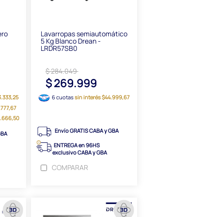
ero
Lavarropas semiautomático
5 Kg Blanco Drean -
LRDR57SB0
$ 284.049
$ 269.999
3.333,25
6 cuotas
sin interés $44.999,67
7.777,67
6.666,50
Envío GRATIS CABA y GBA
GBA
ENTREGA en 96HS
exclusivo CABA y GBA
COMPARAR