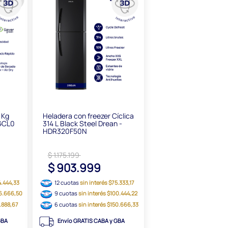
 Kg
Heladera con freezer Cíclica
VGCL0
314 L Black Steel Drean -
HDR320F50N
$ 1.175.199
8
$ 903.999
4.444,33
12 cuotas
sin interés $75.333,17
66.666,50
9 cuotas
sin interés $100.444,22
8.888,67
6 cuotas
sin interés $150.666,33
GBA
Envío GRATIS CABA y GBA