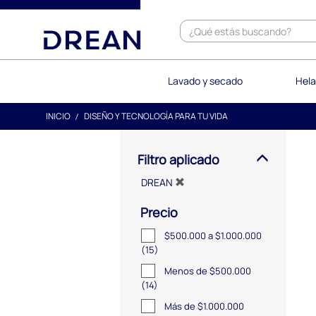
text.skipToContent
text.skipToNavigation
Lavado y secado
Hela
INICIO
DISEÑO Y TECNOLOGÍA PARA TU VIDA
Filtro aplicado
DREAN
Precio
$500.000 a $1.000.000
(15)
Menos de $500.000
(14)
Más de $1.000.000