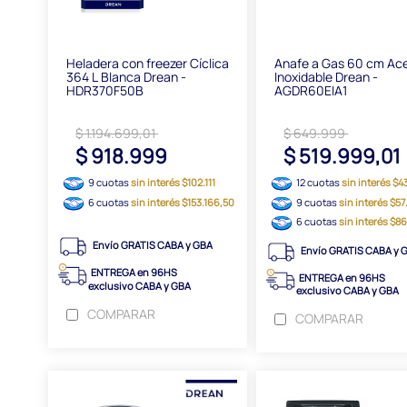
Heladera con freezer Cíclica
Anafe a Gas 60 cm Ac
364 L Blanca Drean -
Inoxidable Drean -
HDR370F50B
AGDR60EIA1
$ 1.194.699,01
$ 649.999
$ 918.999
$ 519.999,01
9 cuotas
sin interés $102.111
12 cuotas
sin interés $4
6 cuotas
sin interés $153.166,50
9 cuotas
sin interés $5
6 cuotas
sin interés $8
Envío GRATIS CABA y GBA
Envío GRATIS CABA y 
ENTREGA en 96HS
ENTREGA en 96HS
exclusivo CABA y GBA
exclusivo CABA y GBA
COMPARAR
COMPARAR