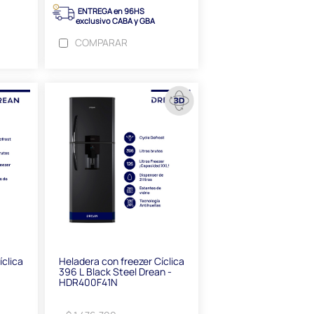
ENTREGA en 96HS
exclusivo CABA y GBA
COMPARAR
íclica
Heladera con freezer Cíclica
396 L Black Steel Drean -
HDR400F41N