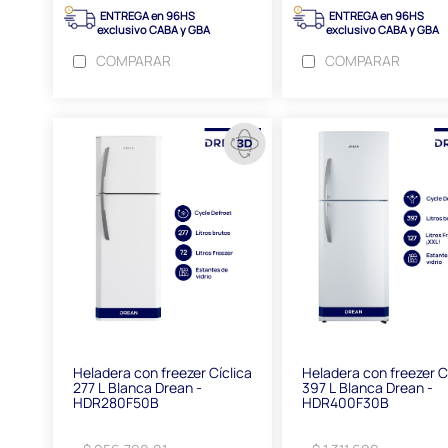
ENTREGA en 96HS
ENTREGA en 96HS
exclusivo CABA y GBA
exclusivo CABA y GBA
COMPARAR
COMPARAR
Heladera con freezer Cíclica
Heladera con freezer C
277 L Blanca Drean -
397 L Blanca Drean -
HDR280F50B
HDR400F30B