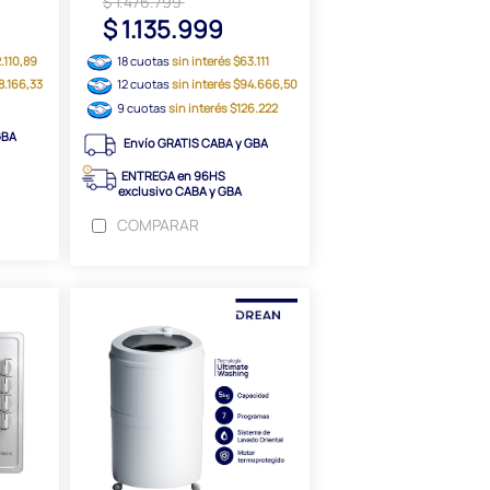
$ 1.476.799
$ 1.135.999
2.110,89
18 cuotas
sin interés $63.111
68.166,33
12 cuotas
sin interés $94.666,50
9 cuotas
sin interés $126.222
GBA
Envío GRATIS CABA y GBA
ENTREGA en 96HS
exclusivo CABA y GBA
COMPARAR