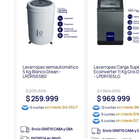
Lavarropas semiautomático
Lavarropas Carga Supe
5 Kg Blanco Drean -
Ecoinverter 11 Kg Gris 
LRDR56SB0
- LPDR1165LG
$ 270.399
$ 1.364.999
$ 259.999
$ 969.999
6 cuotas
sin interés $43.333,17
12 cuotas
sin interés $8
9 cuotas
sin interés $11
6 cuotas
sin interés $1
Envío GRATIS CABA y GBA
Envío GRATIS CABA y 
ENTREGA en 96HS