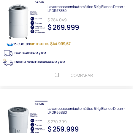
Lavarropas semiautomático 5 Kg Blanco Drean -
LRDR57SB0
$ 284.049
$ 269.999
6 cuotas
sin interés $44.999,67
Envío GRATIS CABA y GBA
ENTREGA en 96HS exclusivo CABA y GBA
COMPARAR
Lavarropas semiautomático 5 Kg Blanco Drean -
LRDR56SB0
$ 270.399
$ 259.999