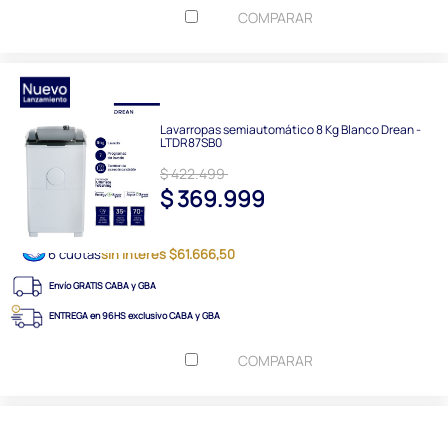
COMPARAR
Lavarropas semiautomático 8 Kg Blanco Drean -
LTDR87SB0
$ 422.499
$ 369.999
6 cuotas
sin interés $61.666,50
Envío GRATIS CABA y GBA
ENTREGA en 96HS exclusivo CABA y GBA
COMPARAR