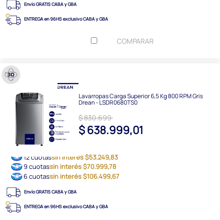
Envío GRATIS CABA y GBA
ENTREGA en 96HS exclusivo CABA y GBA
COMPARAR
Lavarropas Carga Superior 6,5 Kg 800 RPM Gris
Drean - LSDR0680TS0
$ 830.699
$ 638.999,01
12 cuotas
sin interés $53.249,83
9 cuotas
sin interés $70.999,78
6 cuotas
sin interés $106.499,67
Envío GRATIS CABA y GBA
ENTREGA en 96HS exclusivo CABA y GBA