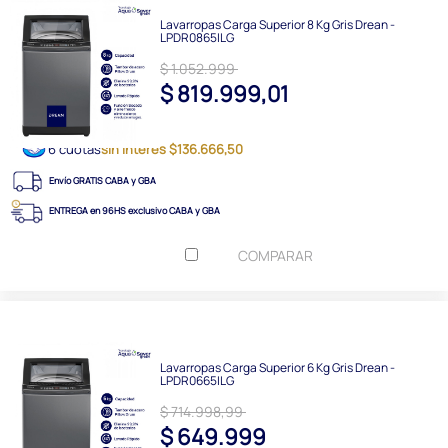
Lavarropas Carga Superior 8 Kg Gris Drean -
LPDR0865ILG
$ 1.052.999
$ 819.999,01
6 cuotas
sin interés $136.666,50
Envío GRATIS CABA y GBA
ENTREGA en 96HS exclusivo CABA y GBA
COMPARAR
Lavarropas Carga Superior 6 Kg Gris Drean -
LPDR0665ILG
$ 714.998,99
$ 649.999