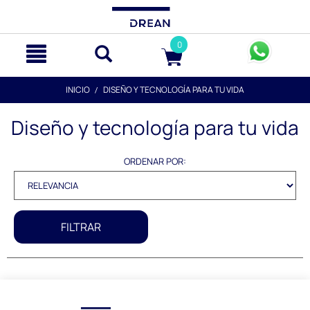
text.skipToContent
text.skipToNavigation
0
INICIO
DISEÑO Y TECNOLOGÍA PARA TU VIDA
Diseño y tecnología para tu vida
ORDENAR POR:
FILTRAR