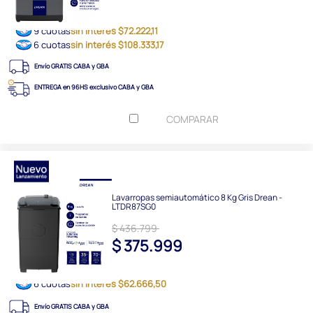
9 cuotas
sin interés $72.222,11
6 cuotas
sin interés $108.333,17
Envío GRATIS CABA y GBA
ENTREGA en 96HS exclusivo CABA y GBA
COMPARAR
Lavarropas semiautomático 8 Kg Gris Drean -
LTDR87SG0
$ 436.799
$ 375.999
6 cuotas
sin interés $62.666,50
Envío GRATIS CABA y GBA