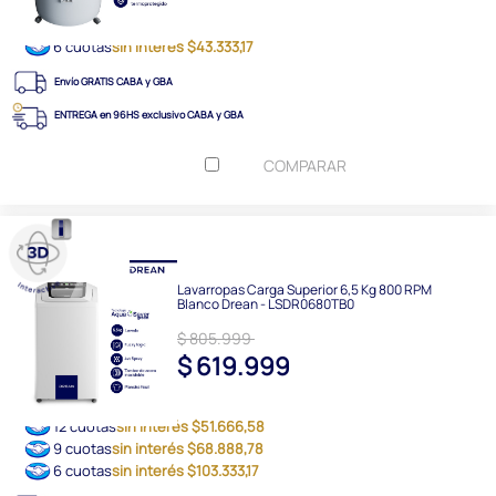
6 cuotas
sin interés $43.333,17
Envío GRATIS CABA y GBA
ENTREGA en 96HS exclusivo CABA y GBA
COMPARAR
Lavarropas Carga Superior 6,5 Kg 800 RPM
Blanco Drean - LSDR0680TB0
$ 805.999
$ 619.999
12 cuotas
sin interés $51.666,58
9 cuotas
sin interés $68.888,78
6 cuotas
sin interés $103.333,17