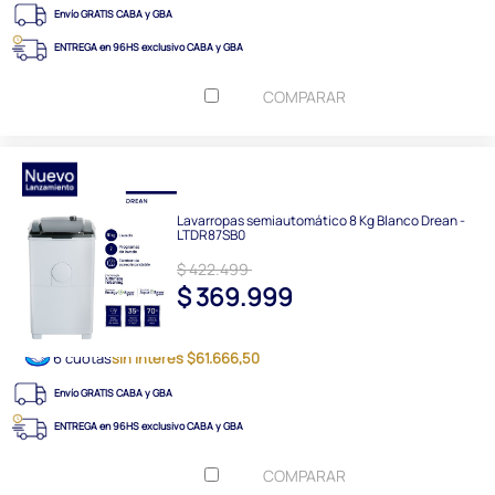
Envío GRATIS CABA y GBA
ENTREGA en 96HS exclusivo CABA y GBA
COMPARAR
Lavarropas semiautomático 8 Kg Blanco Drean -
LTDR87SB0
$ 422.499
$ 369.999
6 cuotas
sin interés $61.666,50
Envío GRATIS CABA y GBA
ENTREGA en 96HS exclusivo CABA y GBA
COMPARAR