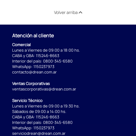
Volver arriba
Atención al cliente
Comercial
Lunes a Viernes de 09:00 a 18:00 hs.
CABA y GBA:
115246-8663
Interior del país:
0800-345-6580
WhatsApp:
1150237973
contacto@drean.com.ar
Ventas Corporativas
ventascorporativas@drean.com.ar
Servicio Técnico
Lunes a Viernes de 09:00 a 19:30 hs.
Sábados de 09:00 a 14:00 hs.
CABA y GBA:
115246-8663
Interior del país:
0800-345-6580
WhatsApp:
1150237973
serviciodrean@drean.com.ar