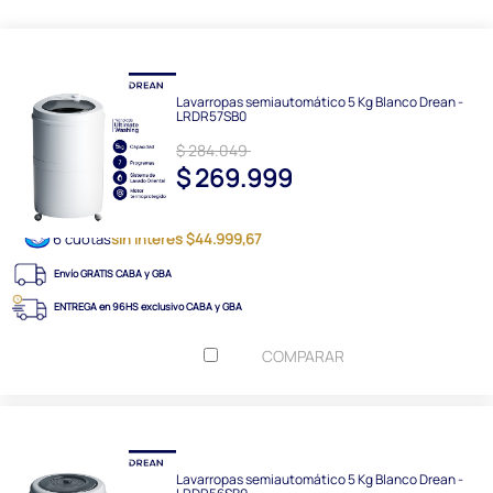
Lavarropas semiautomático 5 Kg Blanco Drean -
LRDR57SB0
$ 284.049
$ 269.999
6 cuotas
sin interés $44.999,67
Envío GRATIS CABA y GBA
ENTREGA en 96HS exclusivo CABA y GBA
COMPARAR
Lavarropas semiautomático 5 Kg Blanco Drean -