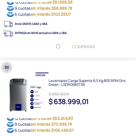
12 cuotas
sin interés $51.666,58
9 cuotas
sin interés $68.888,78
6 cuotas
sin interés $103.333,17
Envío GRATIS CABA y GBA
ENTREGA en 96HS exclusivo CABA y GBA
COMPARAR
Lavarropas Carga Superior 6,5 Kg 800 RPM Gris
Drean - LSDR0680TS0
$ 830.699
$ 638.999,01
12 cuotas
sin interés $53.249,83
9 cuotas
sin interés $70.999,78
6 cuotas
sin interés $106.499,67